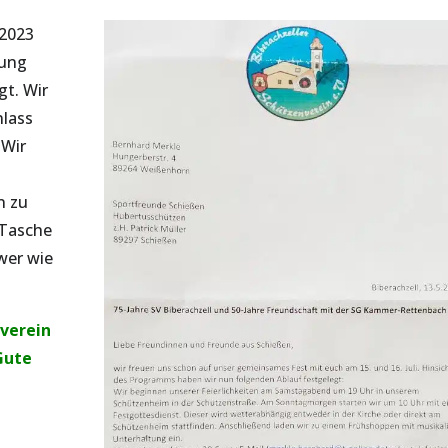
 2023
dung
gt. Wir
nlass
 Wir
n zu
 Tasche
wer wie
verein
Gute