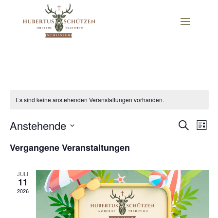
Es sind keine anstehenden Veranstaltungen vorhanden.
Verans
Ver
Anstehende
Suche
Liste
Ans
Suche
Datum
Nav
und
Vergangene Veranstaltungen
wählen.
Ansich
Naviga
JULI
11
2026